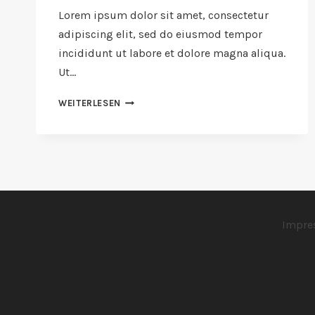
Lorem ipsum dolor sit amet, consectetur
adipiscing elit, sed do eiusmod tempor
incididunt ut labore et dolore magna aliqua.
Ut…
BLACK
WEITERLESEN
SPAGHETTI
WITH
ROCK
SHRIMP
Impr