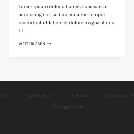
Lorem ipsum dolor sit amet, consectetur
adipiscing elit, sed do eiusmod tempor
incididunt ut labore et dolore magna aliqua.
Ut…
THE
WEITERLESEN
BEST
RAMEN
IN
TOWN
essum
Datenschutz
Über uns
Adresse und K
Öffnungszeiten