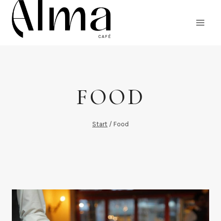
Zum
Inhalt
springen
FOOD
Start
/
Food