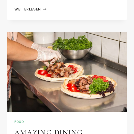
THE
WEITERLESEN
COFFICE:
THE
FUTURE
OF
WORK?
FOOD
AMAZING DINING