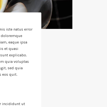
is iste natus error
m doloremque
iam, eaque ipsa
tis et quasi
 sunt explicabo.
m quia voluptas
ugit, sed quia
 eos quit.
 incididunt ut