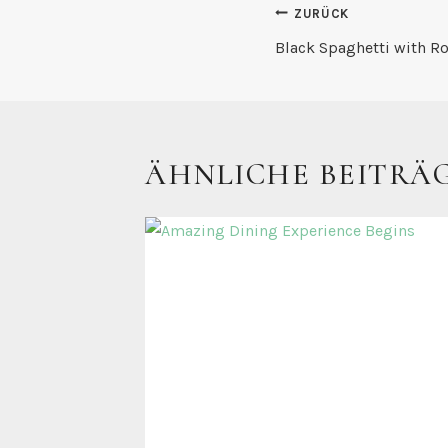
BEITRAGS
ZURÜCK
Black Spaghetti with R
ÄHNLICHE BEITRÄ