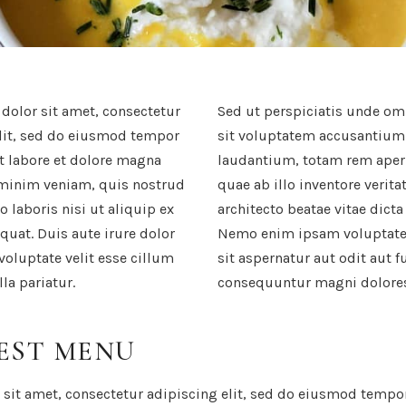
olor sit amet, consectetur
Sed ut perspiciatis unde omn
lit, sed do eiusmod tempor
sit voluptatem accusantiu
t labore et dolore magna
laudantium, totam rem aper
 minim veniam, quis nostrud
quae ab illo inventore verita
o laboris nisi ut aliquip ex
architecto beatae vitae dicta
at. Duis aute irure dolor
Nemo enim ipsam voluptate
 voluptate velit esse cillum
sit aspernatur aut odit aut f
la pariatur.
consequuntur magni dolores
EST MENU
sit amet, consectetur adipiscing elit, sed do eiusmod tempor