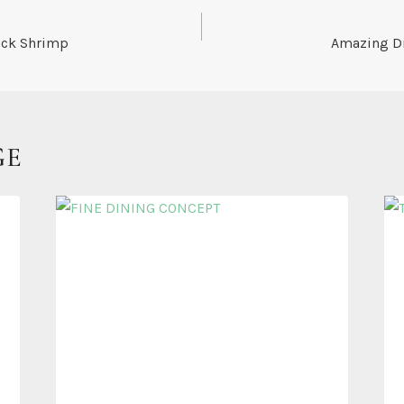
NAVIGATION
ock Shrimp
Amazing Di
GE