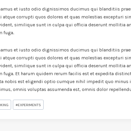
usamus et iusto odio dignissimos ducimus qui blanditiis pra
i atque corrupti quos dolores et quas molestias excepturi sin
ident, similique sunt in culpa qui officia deserunt mollitia an
m fuga.
usamus et iusto odio dignissimos ducimus qui blanditiis pra
i atque corrupti quos dolores et quas molestias excepturi sin
ident, similique sunt in culpa qui officia deserunt mollitia an
 fuga. Et harum quidem rerum facilis est et expedita distinc
a nobis est eligendi optio cumque nihil impedit quo minus
simus, omnis voluptas assumenda est, omnis dolor repellendu
KING
#
EXPERIMENTS