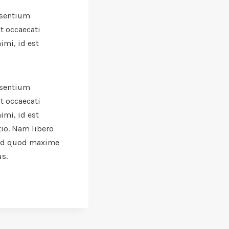
esentium
t occaecati
imi, id est
esentium
t occaecati
imi, id est
tio. Nam libero
 id quod maxime
s.