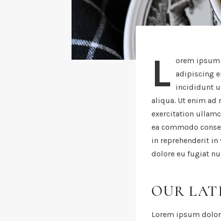
L
orem ipsum d
adipiscing e
incididunt u
aliqua. Ut enim ad
exercitation ullamc
ea commodo consequ
in reprehenderit in
dolore eu fugiat nul
OUR LAT
Lorem ipsum dolor 