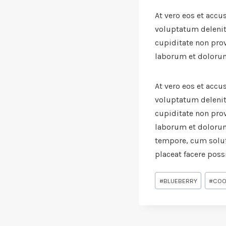
At vero eos et acc
voluptatum delenit
cupiditate non prov
laborum et doloru
At vero eos et acc
voluptatum delenit
cupiditate non prov
laborum et dolorum
tempore, cum solut
placeat facere pos
Schlagworte:
#
BLUEBERRY
#
COO